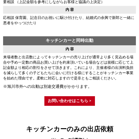
要相談 （上記金額を参考にしながらお客様と協議の上決定）
内 容
応相談 保育園、記念日のお祝いに駆け付けたり、結婚式の余興で新郎と一緒に
悪者をやっつけたり
キッチンカーと同時出動
内 容
来場者数と出店数によってキッチンカーの売り上げが通常より多く見込める場
合や予め一定数の商品お買い上げを約束頂いている場合などは規模に応じて上
記金額より相応の割引をさせて頂きます。これにより、主催者様の出演料負担
を減らして多くの子どもたちに会いに行ける様にすることがキッチンカー事業
を始めた理由です。柔軟に対応しますので是非ともご相談ください。
※旭川市外への出動は別途交通費がかかります。
お問い合わせはこちら >
キッチンカーのみの出店依頼