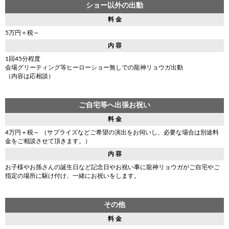
ショー以外の出動
料 金
5万円＋税～
内 容
1回45分程度
会場グリーティング等ヒーローショー無しでの龍神リョウガ出動
（内容は応相談）
ご自宅等へ出張お祝い
料 金
4万円＋税～ （サプライズなどご希望の演出をお伺いし、必要な場合は別途料
金をご相談させて頂きます。）
内 容
お子様やお孫さんの誕生日など記念日やお祝い事に龍神リョウガがご自宅やご
指定の場所に駆け付け、一緒にお祝いをします。
その他
料 金