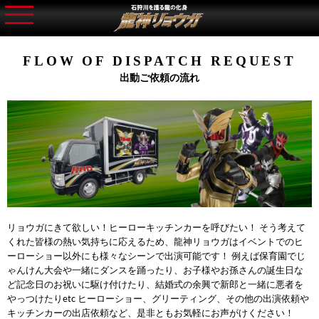
FLOW OF DISPATCH REQUEST
出動ご依頼の流れ
リョウガにきて欲しい！ヒーローキッチンカーを呼びたい！ そう考えて
くれた皆様の熱い気持ちに応えるため、龍神リョウガはイベントでのヒ
ーローショー以外にも様々なシーンで出演可能です！ 例えば保育園でじ
ゃんけん大会や一緒にダンスを踊ったり、お子様やお孫さんの誕生日な
ど記念日のお祝いに駆け付けたり、結婚式の余興で新郎と一緒に悪者を
やっつけたりetc ヒーローショー、グリーティング、その他の出演依頼や
キッチンカーの出店依頼など、是非ともお気軽にお声がけください！