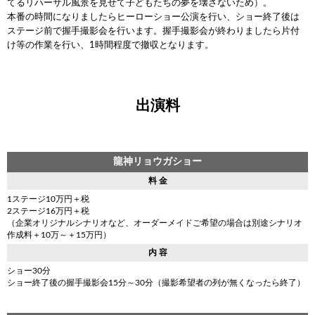
てるリハーサル風景を見せて子どもたちの夢を壊さないため）。
本番の時間になりましたらヒーローショー公演を行い、ショー終了後は
ステージ前で握手撮影会を行います。握手撮影会が終わりましたら片付
け等の作業を行い、1時間程度で撤収となります。
出演料
龍神リョウガショー
料 金
1ステージ10万円＋税
2ステージ16万円＋税
（企業オリジナルシナリオなど、オーダーメイドご希望の場合は別途シナリオ
作成料＋10万～＋15万円）
内 容
ショー30分
ショー終了後の握手撮影会15分～30分（撮影希望者の列が無くなったら終了）