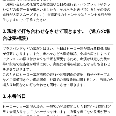
（お問い合わせの段階で会場図面や当日の進行表・パンフレットやチラ
シなどの仮データが御座いましたら、それらをお送り頂けるとその後の
進行が大変スムーズです。） ※確定後のキャンセルはキャンセル料が発
生しますのでご了承ください。
2. 現場で打ち合わせをさせて頂きます。（遠方の場
合は要相談）
ブラスバンドなどの出演とは違い、当日はヒーロー達が隠れる待機場所
が必要になります。また、出ハケなどの動線確認、会場の広さによって
アクションの振り付けや立ち位置も変更するため、出演が確定した後の
早い段階で担当者が現場に伺い、実際に会場を確認しながら打ち合わせ
をさせて頂きます。
このときにヒーロー出演前後の進行や音響関係の確認、椅子やテーブル
などご準備頂きたい備品関係、SNSでの情報発信に関すること、当日の会
場入り時間などの打ち合わせも同時にさせて頂きます。
3. 本番当日
ヒーローショー出演の場合、一般客の開場時間よりも1時間～2時間ほど
早く会場入りをしてリハーサルを行います（衣装を着てない役者が行っ